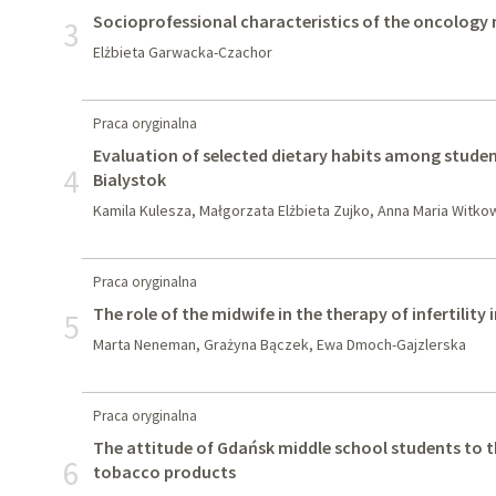
Socioprofessional characteristics of the oncology n
3
Elżbieta Garwacka-Czachor
Praca oryginalna
Evaluation of selected dietary habits among student
4
Bialystok
Kamila Kulesza, Małgorzata Elżbieta Zujko, Anna Maria Witk
Praca oryginalna
The role of the midwife in the therapy of infertility
5
Marta Neneman, Grażyna Bączek, Ewa Dmoch-Gajzlerska
Praca oryginalna
The attitude of Gdańsk middle school students to 
6
tobacco products