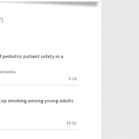
F]
pediatric patient safety in a
Dykowska
5-14
 stop smoking among young adults
15-22