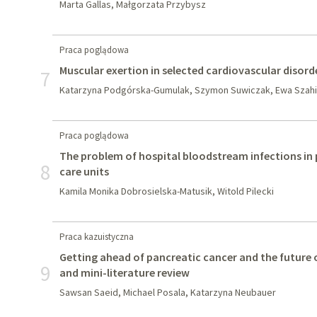
Marta Gallas, Małgorzata Przybysz
Praca poglądowa
Muscular exertion in selected cardiovascular disord
7
Katarzyna Podgórska-Gumulak, Szymon Suwiczak, Ewa Szahi
Praca poglądowa
The problem of hospital bloodstream infections in p
8
care units
Kamila Monika Dobrosielska-Matusik, Witold Pilecki
Praca kazuistyczna
Getting ahead of pancreatic cancer and the future o
9
and mini-literature review
Sawsan Saeid, Michael Posala, Katarzyna Neubauer