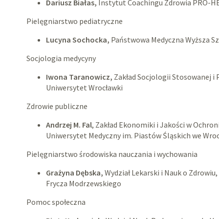
Dariusz Białas,
Instytut Coachingu Zdrowia PRO-
Pielęgniarstwo pediatryczne
Lucyna Sochocka,
Państwowa Medyczna Wyższa Sz
Socjologia medycyny
Iwona Taranowicz,
Zakład Socjologii Stosowanej i P
Uniwersytet Wrocławki
Zdrowie publiczne
Andrzej M. Fal
, Zakład Ekonomiki i Jakości w Ochron
Uniwersytet Medyczny im. Piastów Śląskich we Wro
Pielęgniarstwo środowiska nauczania i wychowania
Grażyna Dębska,
Wydział Lekarski i Nauk o Zdrowiu
Frycza Modrzewskiego
Pomoc społeczna