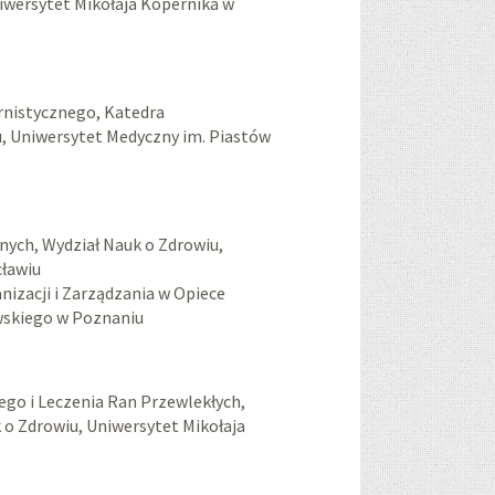
iwersytet Mikołaja Kopernika w
rnistycznego, Katedra
u, Uniwersytet Medyczny im. Piastów
nych, Wydział Nauk o Zdrowiu,
cławiu
izacji i Zarządzania w Opiece
wskiego w Poznaniu
nego i Leczenia Ran Przewlekłych,
o Zdrowiu, Uniwersytet Mikołaja