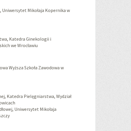
, Uniwersytet Mikołaja Kopernika w
ctwa, Katedra Ginekologii i
skich we Wrocławiu
wowa Wyższa Szkoła Zawodowa w
nej, Katedra Pielęgniarstwa, Wydział
towicach
idłowej, Uniwersytet Mikołaja
szczy