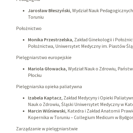
Jarosław Błeszyński
, Wydział Nauk Pedagogicznych
Toruniu
Położnictwo
Monika Przestrzelska
, Zakład Ginekologii i Położni
Położnictwa, Uniwersytet Medyczny im. Piastów Ślą
Pielęgniarstwo europejskie
Mariola Głowacka,
Wydział Nauk o Zdrowiu, Państ
Płocku
Pielęgniarska opieka paliatywna
Izabela Kaptacz
, Zakład Medycyny i Opieki Paliatyw
Nauk o Zdrowiu, Śląski Uniwersytet Medyczny w Ka
Marcin Wiśniewski
, Katedra i Zakład Anatomii Praw
Kopernika w Toruniu – Collegium Medicum w Bydgo
Zarządzanie w pielęgniarstwie