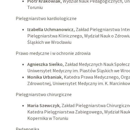
Piotr Krakowiak,
Wydział Nauk Pedagogicznych, Un
Toruniu
Pielęgniarstwo kardiologiczne
Izabella Uchmanowicz,
Zakład Pielęgniarstwa Inte
Pielęgniarstwa Klinicznego, Wydział Nauk o Zdrowi
Śląskich we Wrocławiu
Prawo medyczne i w ochronie zdrowia
Agnieszka Sieńko
, Zakład Medycznych Nauk Społecz
Uniwersytet Medyczny im. Piastów Śląskich we Wro
Monika Urbaniak,
Katedra Prawa Medycznego, Organ
Zdrowotnej, Uniwersytet Medyczny im. K. Marcinko
Pielęgniarstwo chirurgiczne
Maria Szewczyk
, Zakład Pielęgniarstwa Chirurgicz
Katedra Pielęgniarstwa Zabiegowego, Wydział Nauk 
Kopernika w Toruniu
Pedagogika