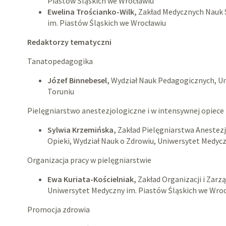
Piastów Śląskich we Wrocławiu
Ewelina Trościanko-Wilk,
Zakład Medycznych Nauk 
im. Piastów Śląskich we Wrocławiu
Redaktorzy tematyczni
Tanatopedagogika
Józef Binnebesel,
Wydział Nauk Pedagogicznych, Un
Toruniu
Pielęgniarstwo anestezjologiczne i w intensywnej opiece
Sylwia Krzemińska,
Zakład Pielęgniarstwa Anestezj
Opieki, Wydział Nauk o Zdrowiu, Uniwersytet Medyc
Organizacja pracy w pielęgniarstwie
Ewa Kuriata-Kościelniak,
Zakład Organizacji i Zarz
Uniwersytet Medyczny im. Piastów Śląskich we Wro
Promocja zdrowia