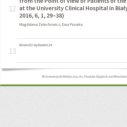
from the Point of View of Patients of t
12
at the University Clinical Hospital in Biał
2016, 6, 1, 29–38)
Magdalena Żelechowicz, Ewa Pasieka
Nowości wydawnicze
13
© Uniwersytet Medyczny im. Piastów Śląskich we Wrocław