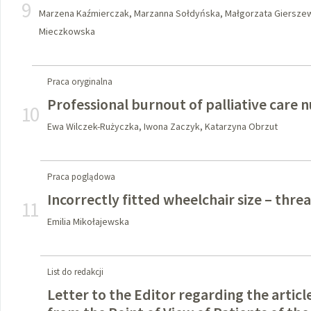
9
Marzena Kaźmierczak, Marzanna Sołdyńska, Małgorzata Gierszew
Mieczkowska
Praca oryginalna
Professional burnout of palliative care 
10
Ewa Wilczek-Rużyczka, Iwona Zaczyk, Katarzyna Obrzut
Praca poglądowa
Incorrectly fitted wheelchair size – thr
11
Emilia Mikołajewska
List do redakcji
Letter to the Editor regarding the artic